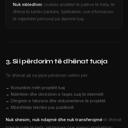
Nuk mbledhim:
cookies analitike të palëve të treta, të
dhëna të kartës bankare, fjalëkalime, ose informacion
të ndjeshëm personal pa dijeninë tuaj.
3. Si i përdorim të dhënat tuaja
Të dhënat që na jepni përdoren vetëm për:
Komunikim rreth projektit tuaj
Ndërtimin dhe dorëzimin e faqes suaj të internetit
Dërgimin e faturave dhe dokumenteve të projektit
Mbështetje teknike pas publikimit
Nuk shesim, nuk ndajmë dhe nuk transferojmë
të dhënat
tuaja te palë të treta, reklamues ose agjenci marketingu.