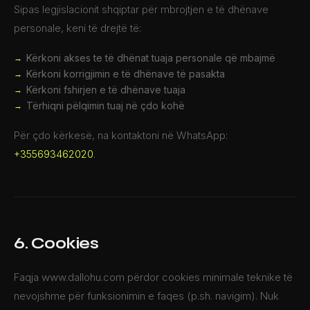
Sipas legjislacionit shqiptar për mbrojtjen e të dhënave
personale, keni të drejtë të:
Kërkoni akses te të dhënat tuaja personale që mbajmë
Kërkoni korrigjimin e të dhënave të pasakta
Kërkoni fshirjen e të dhënave tuaja
Tërhiqni pëlqimin tuaj në çdo kohë
Për çdo kërkesë, na kontaktoni në WhatsApp:
+355693462020
.
6. Cookies
Faqja www.dallohu.com përdor cookies minimale teknike të
nevojshme për funksionimin e faqes (p.sh. navigim). Nuk