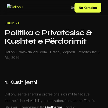
EN
Na Kontakto
JURIDIKE
Politika e Privatësisë &
Kushtet e Përdorimit
Dallohu · www.dallohu.com · Tiranë, Shqipëri · Përditësuar: 5
Maj 2026
1. Kush jemi
Dallohu është shërbim profesional i krijimit të faqeve
interneti dhe AI visibility optimization, i bazuar në Tiranë,
Shqipëri. Themelues:
Ilir Gjylbegaj
. Kontakt: