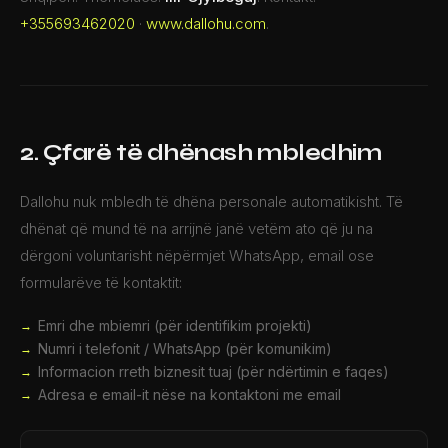
+355693462020
·
www.dallohu.com
.
2. Çfarë të dhënash mbledhim
Dallohu nuk mbledh të dhëna personale automatikisht. Të
dhënat që mund të na arrijnë janë vetëm ato që ju na
dërgoni voluntarisht nëpërmjet WhatsApp, email ose
formularëve të kontaktit:
Emri dhe mbiemri (për identifikim projekti)
Numri i telefonit / WhatsApp (për komunikim)
Informacion rreth biznesit tuaj (për ndërtimin e faqes)
Adresa e email-it nëse na kontaktoni me email