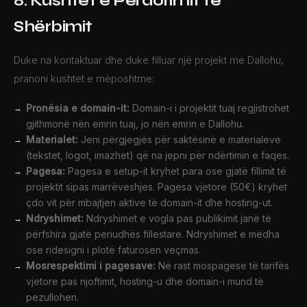
8. Kushtet e Përdorimit të
Shërbimit
Duke na kontaktuar dhe duke filluar një projekt me Dallohu,
pranoni kushtet e mëposhtme:
Pronësia e domain-it:
Domain-i i projektit tuaj regjistrohet
gjithmonë nën emrin tuaj, jo nën emrin e Dallohu.
Materialet:
Jeni përgjegjës për saktësinë e materialeve
(tekstet, logot, imazhet) që na jepni për ndërtimin e faqes.
Pagesa:
Pagesa e setup-it kryhet para ose gjatë fillimit të
projektit sipas marrëveshjes. Pagesa vjetore (50€) kryhet
çdo vit për mbajtjen aktive të domain-it dhe hosting-ut.
Ndryshimet:
Ndryshimet e vogla pas publikimit janë të
përfshira gjatë periudhës fillestare. Ndryshimet e mëdha
ose ridesigni i plotë faturosen veçmas.
Mosrespektimi i pagesave:
Në rast mospagese të tarifës
vjetore pas njoftimit, hosting-u dhe domain-i mund të
pezullohen.