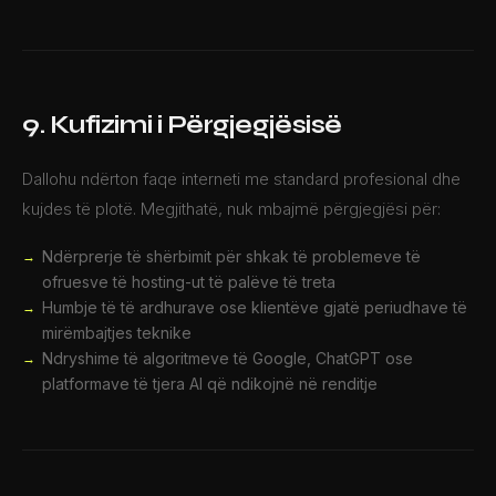
9. Kufizimi i Përgjegjësisë
Dallohu ndërton faqe interneti me standard profesional dhe
kujdes të plotë. Megjithatë, nuk mbajmë përgjegjësi për:
Ndërprerje të shërbimit për shkak të problemeve të
ofruesve të hosting-ut të palëve të treta
Humbje të të ardhurave ose klientëve gjatë periudhave të
mirëmbajtjes teknike
Ndryshime të algoritmeve të Google, ChatGPT ose
platformave të tjera AI që ndikojnë në renditje