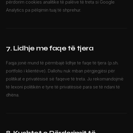
përdorim cookies analitike të palëve të treta si Google
Analytics pa pëlqimin tuaj të shprehur.
7. Lidhje me faqe të tjera
Faqja jonë mund të përmbajë lidhje te faqe të tjera (p.sh.
portfolio i klientëve). Dallohu nuk mban përgjegjësi për
politikat e privatësisë së faqeve të treta. Ju rekomandojmë
të lexoni politikën e tyre të privatësisë para se të ndani të
dhëna.