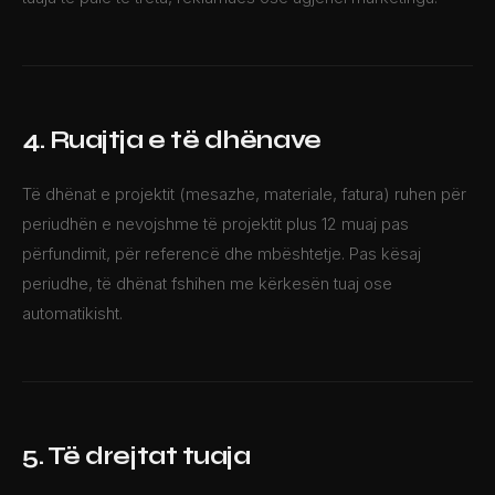
4. Ruajtja e të dhënave
Të dhënat e projektit (mesazhe, materiale, fatura) ruhen për
periudhën e nevojshme të projektit plus 12 muaj pas
përfundimit, për referencë dhe mbështetje. Pas kësaj
periudhe, të dhënat fshihen me kërkesën tuaj ose
automatikisht.
5. Të drejtat tuaja