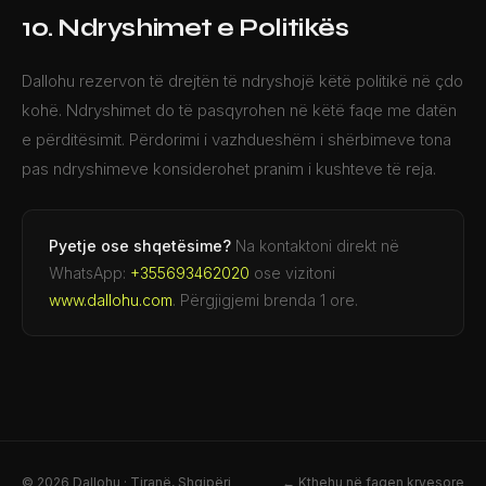
10. Ndryshimet e Politikës
Dallohu rezervon të drejtën të ndryshojë këtë politikë në çdo
kohë. Ndryshimet do të pasqyrohen në këtë faqe me datën
e përditësimit. Përdorimi i vazhdueshëm i shërbimeve tona
pas ndryshimeve konsiderohet pranim i kushteve të reja.
Pyetje ose shqetësime?
Na kontaktoni direkt në
WhatsApp:
+355693462020
ose vizitoni
www.dallohu.com
. Përgjigjemi brenda 1 ore.
© 2026 Dallohu · Tiranë, Shqipëri
← Kthehu në faqen kryesore